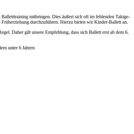
l­lett­trai­ning mit­brin­gen. Dies äußert sich oft im feh­len­den Takt­ge­
 Früh­erzie­hung durch­zu­füh­ren. Hier­zu bie­ten wir Kin­der-Bal­lett an.
 Regel. Daher gilt unse­re Emp­feh­lung, dass sich Bal­lett erst ab dem 6.
dern unter 6 Jahren