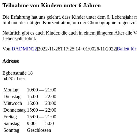
Teil­nah­me von Kin­dern unter 6 Jahren
Die Erfah­rung hat uns gelehrt, dass Kin­der unter dem 6. Lebens­jahr meist
fühl und der nöti­gen Kon­zen­tra­ti­on, um der Cho­reo­gra­phie fol­gen zu 
Natür­lich gibt es auch Kin­der, die auch in einem jün­ge­ren Alter alle V
Lebens­jahr lohnt.
Von
DADMIN22
|
2022-11-26T17:25:14+01:00
26/11/2022
|
Ballett fü
Adres­se
Egbert­stra­ße 18
54295 Trier
Montag
10:00 — 21:00
Dienstag
15:00 — 22:00
Mittwoch
15:00 — 23:00
Donnerstag
15:00 — 22:00
Freitag
15:00 — 21:00
Samstag
9:00 — 15:00
Sonntag
Geschlossen