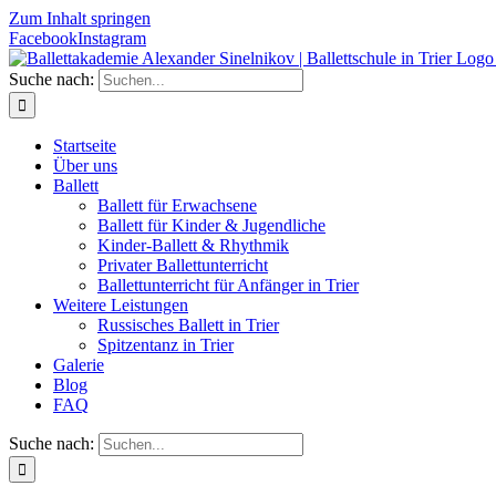
Zum Inhalt springen
Facebook
Instagram
Suche nach:
Start­sei­te
Über uns
Bal­lett
Bal­lett für Erwachsene
Bal­lett für Kin­der & Jugendliche
Kin­­der-Bal­­lett & Rhythmik
Pri­va­ter Ballettunterricht
Bal­lett­un­ter­richt für Anfän­ger in Trier
Wei­te­re Leistungen
Rus­si­sches Bal­lett in Trier
Spit­zen­tanz in Trier
Gale­rie
Blog
FAQ
Suche nach: