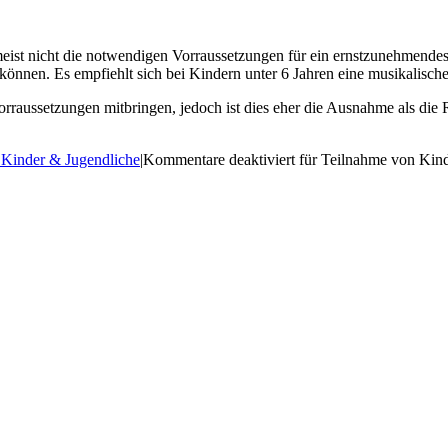
 nicht die not­wen­di­gen Vorraus­set­zun­gen für ein ernst­zu­neh­men­des Ba
kön­nen. Es emp­fiehlt sich bei Kin­dern unter 6 Jah­ren eine musi­ka­li­sche
orraus­set­zun­gen mit­brin­gen, jedoch ist dies eher die Aus­nah­me als die
r Kinder & Jugendliche
|
Kommentare deaktiviert
für Teil­nah­me von Kin­