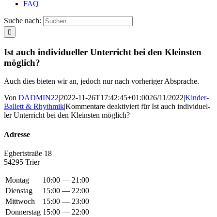
FAQ
Suche nach:
Ist auch indi­vi­du­el­ler Unter­richt bei den Kleins­ten
möglich?
Auch dies bie­ten wir an, jedoch nur nach vor­he­ri­ger Absprache.
Von
DADMIN22
|
2022-11-26T17:42:45+01:00
26/11/2022
|
Kinder-
Ballett & Rhythmik
|
Kommentare deaktiviert
für Ist auch indi­vi­du­el­
ler Unter­richt bei den Kleins­ten möglich?
Adres­se
Egbert­stra­ße 18
54295 Trier
Montag
10:00 — 21:00
Dienstag
15:00 — 22:00
Mittwoch
15:00 — 23:00
Donnerstag
15:00 — 22:00