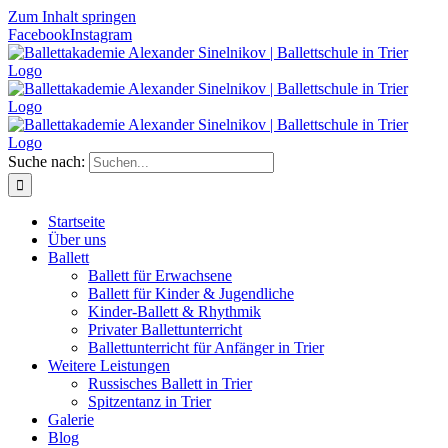
Zum Inhalt springen
Facebook
Instagram
Suche nach:
Start­sei­te
Über uns
Bal­lett
Bal­lett für Erwachsene
Bal­lett für Kin­der & Jugendliche
Kin­­der-Bal­­lett & Rhythmik
Pri­va­ter Ballettunterricht
Bal­lett­un­ter­richt für Anfän­ger in Trier
Wei­te­re Leistungen
Rus­si­sches Bal­lett in Trier
Spit­zen­tanz in Trier
Gale­rie
Blog