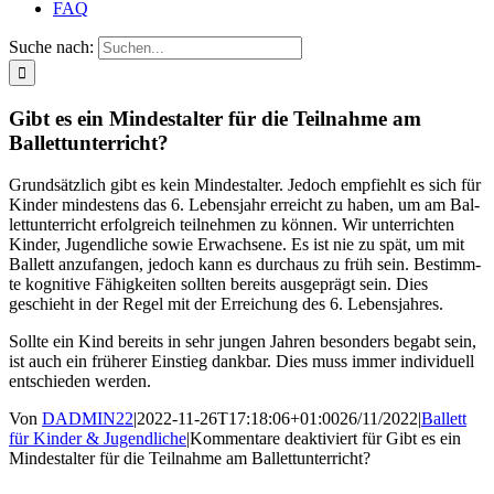
FAQ
Suche nach:
Gibt es ein Min­dest­al­ter für die Teil­nah­me am
Ballettunterricht?
Grund­sätz­lich gibt es kein Min­dest­al­ter. Jedoch emp­fiehlt es sich für
Kin­der min­des­tens das 6. Lebens­jahr erreicht zu haben, um am Bal­
lett­un­ter­richt erfolg­reich teil­neh­men zu kön­nen. Wir unter­rich­ten
Kin­der, Jugend­li­che sowie Erwach­se­ne. Es ist nie zu spät, um mit
Bal­lett anzu­fan­gen, jedoch kann es durch­aus zu früh sein. Bestimm­
te kogni­ti­ve Fähig­kei­ten soll­ten bereits aus­ge­prägt sein. Dies
geschieht in der Regel mit der Errei­chung des 6. Lebensjahres.
Soll­te ein Kind bereits in sehr jun­gen Jah­ren beson­ders begabt sein,
ist auch ein frü­he­rer Ein­stieg dank­bar. Dies muss immer indi­vi­du­ell
ent­schie­den werden.
Von
DADMIN22
|
2022-11-26T17:18:06+01:00
26/11/2022
|
Ballett
für Kinder & Jugendliche
|
Kommentare deaktiviert
für Gibt es ein
Min­dest­al­ter für die Teil­nah­me am Ballettunterricht?