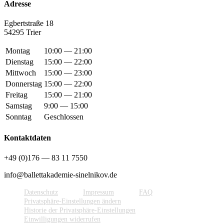
Adres­se
Egbert­stra­ße 18
54295 Trier
Montag
10:00 — 21:00
Dienstag
15:00 — 22:00
Mittwoch
15:00 — 23:00
Donnerstag
15:00 — 22:00
Freitag
15:00 — 21:00
Samstag
9:00 — 15:00
Sonntag
Geschlossen
Kon­takt­da­ten
+49 (0)176 — 83 11 7550
info@​ballettakademie-​sinelnikov.​de
Daten­schutz
Impres­sum
FAQ
Pri­vat­sphä­re-Ein­stel­lun­gen ändern
His­to­rie der Privatsphäre-Einstellungen
Ein­wil­li­gun­gen widerrufen