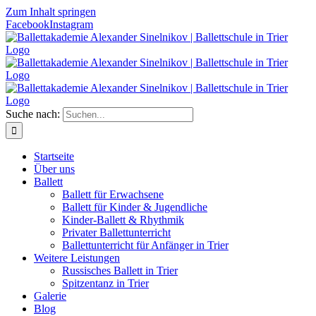
Zum Inhalt springen
Facebook
Instagram
Suche nach:
Start­sei­te
Über uns
Bal­lett
Bal­lett für Erwachsene
Bal­lett für Kin­der & Jugendliche
Kin­­der-Bal­­lett & Rhythmik
Pri­va­ter Ballettunterricht
Bal­lett­un­ter­richt für Anfän­ger in Trier
Wei­te­re Leistungen
Rus­si­sches Bal­lett in Trier
Spit­zen­tanz in Trier
Gale­rie
Blog