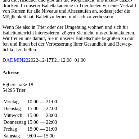
drü­cken. In unse­rer Bal­lett­aka­de­mie in Trier bie­ten wir eine Viel­zahl
von Kur­sen für alle Niveaus und Alters­stu­fen an, sodass jeder die
Mög­lich­keit hat, Bal­lett zu ler­nen und sich zu verbessern.
Wenn Sie also in Trier oder der Umge­bung woh­nen und sich für
Bal­lett­un­ter­richt inter­es­sie­ren, zögern Sie nicht, uns zu kon­tak­tie­ren.
Wir freu­en uns dar­auf, Sie in unse­rer Bal­lett­schu­le begrü­ßen zu dür­
fen und Ihnen bei der Ver­bes­se­rung Ihrer Gesund­heit und Beweg­
lich­keit zu helfen.
DADMIN22
2022-12-17T21:12:08+01:00
Adres­se
Egbert­stra­ße 18
54295 Trier
Montag
10:00 — 21:00
Dienstag
15:00 — 22:00
Mittwoch
15:00 — 23:00
Donnerstag
15:00 — 22:00
Freitag
15:00 — 21:00
Samstag
9:00 — 15:00