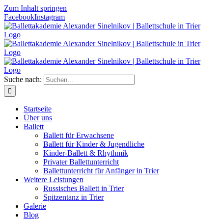
Zum Inhalt springen
Facebook
Instagram
Suche nach:
Start­sei­te
Über uns
Bal­lett
Bal­lett für Erwachsene
Bal­lett für Kin­der & Jugendliche
Kin­­der-Bal­­lett & Rhythmik
Pri­va­ter Ballettunterricht
Bal­lett­un­ter­richt für Anfän­ger in Trier
Wei­te­re Leistungen
Rus­si­sches Bal­lett in Trier
Spit­zen­tanz in Trier
Gale­rie
Blog