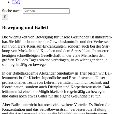
FAQ
Suche nach:
Bewe­gung und Ballett
Die Wich­tig­keit von Bewe­gung für unse­re Gesund­heit ist unbe­streit­
bar. Sie hilft nicht nur bei der Gewichts­kon­trol­le und der Ver­bes­se­
rung von Herz-Kreis­lauf-Erkran­kun­gen, son­dern auch bei der Stär­
kung von Mus­keln und Kno­chen und dem Stress­ab­bau. In unse­rer
heu­ti­gen schnell­le­bi­gen Gesell­schaft, in der vie­le Men­schen den
größ­ten Teil des Tages sit­zend ver­brin­gen, ist es wich­ti­ger denn je,
sich regel­mä­ßig zu bewegen.
In der Bal­lett­aka­de­mie Alex­an­der Sinel­ni­kov in Trier bie­ten wir Bal­
lett­un­ter­richt für Kin­der, Jugend­li­che und Erwach­se­ne an. Unser
pro­fes­sio­nel­les Team von Leh­rern ver­mit­telt nicht nur Tech­nik und
Koor­di­na­ti­on, son­dern auch Dis­zi­plin und Kör­per­be­wusst­sein. Bal­
lett­tan­zen ist eine tol­le Mög­lich­keit, sich regel­mä­ßig zu bewe­gen
und dabei noch etwas Gutes für die eige­ne Gesund­heit zu tun.
Aber Bal­lett­un­ter­richt hat noch vie­le wei­te­re Vor­tei­le. Es för­dert die
Kon­zen­tra­ti­on und das Selbst­be­wusst­sein, ver­bes­sert die Hal­tung
und die Aus­dau­er und gibt uns die Mög­lich­keit, uns krea­tiv aus­zu­